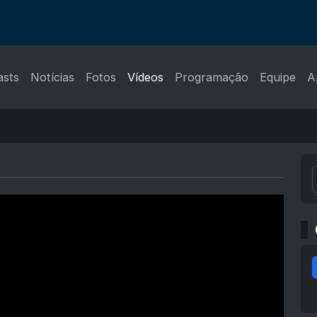
asts
Notícias
Fotos
Vídeos
Programação
Equipe
A