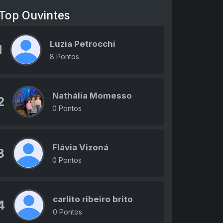
Top Ouvintes
Luzia Petrocchi
1
8 Pontos
Nathália Momesso
2
0 Pontos
Flávia Vizoná
3
0 Pontos
carlito ribeiro brito
4
0 Pontos